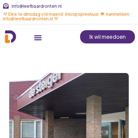
info@leefbaardronten.nl
💜 Elke 1e dinsdag v/d maand: inloopspreekuur. 🧡 Aanmelden:
info@leefbaardronten.nl 💜
Ik wil meedoen