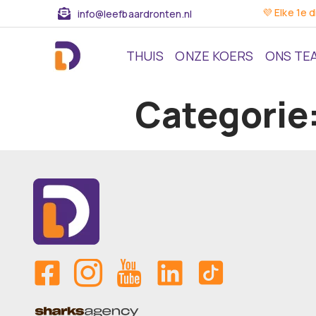
💜 Elke 1e 
info@leefbaardronten.nl
THUIS
ONZE KOERS
ONS TE
Categorie