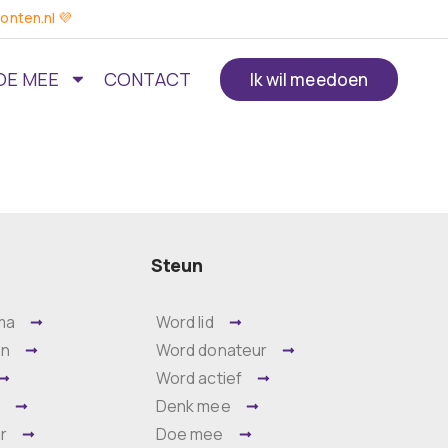
onten.nl 💜
OE MEE
CONTACT
Ik wil meedoen
Steun
ma
Word lid
en
Word donateur
Word actief
m
Denk mee
r
Doe mee