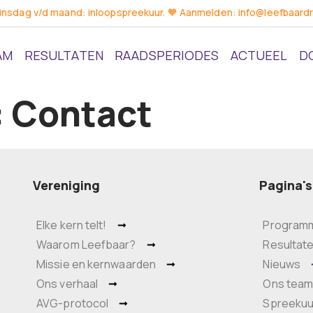
dinsdag v/d maand: inloopspreekuur. 🧡 Aanmelden: info@leefbaardr
AM
RESULTATEN
RAADSPERIODES
ACTUEEL
D
:
Contact
Vereniging
Pagina's
Elke kern telt!
Program
Waarom Leefbaar?
Resultat
Missie en kernwaarden
Nieuws
Ons verhaal
Ons tea
AVG-protocol
Spreekuu