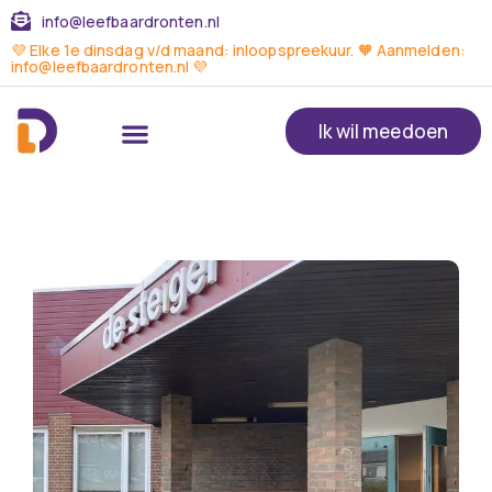
info@leefbaardronten.nl
💜 Elke 1e dinsdag v/d maand: inloopspreekuur. 🧡 Aanmelden:
info@leefbaardronten.nl 💜
Ik wil meedoen