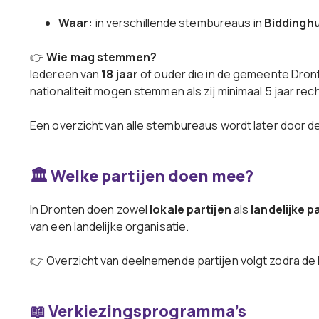
Waar:
in verschillende stembureaus in
Biddinghu
👉
Wie mag stemmen?
Iedereen van
18 jaar
of ouder die in de gemeente Dron
nationaliteit mogen stemmen als zij minimaal 5 jaar rech
Een overzicht van alle stembureaus wordt later door 
🏛️ Welke partijen doen mee?
In Dronten doen zowel
lokale partijen
als
landelijke p
van een landelijke organisatie.
👉 Overzicht van deelnemende partijen volgt zodra de ki
📖 Verkiezingsprogramma’s