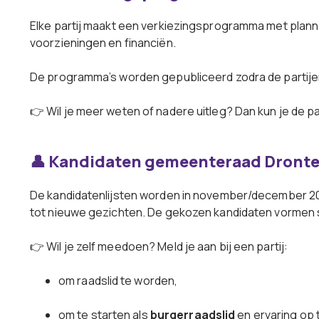
Elke partij maakt een verkiezingsprogramma met planne
voorzieningen en financiën.
De programma’s worden gepubliceerd zodra de partijen 
👉 Wil je meer weten of nadere uitleg? Dan kun je de p
👤 Kandidaten gemeenteraad Dront
De kandidatenlijsten worden in november/december 20
tot nieuwe gezichten. De gekozen kandidaten vormen
👉 Wil je zelf meedoen? Meld je aan bij een partij:
om raadslid te worden,
om te starten als
burgerraadslid
en ervaring op t