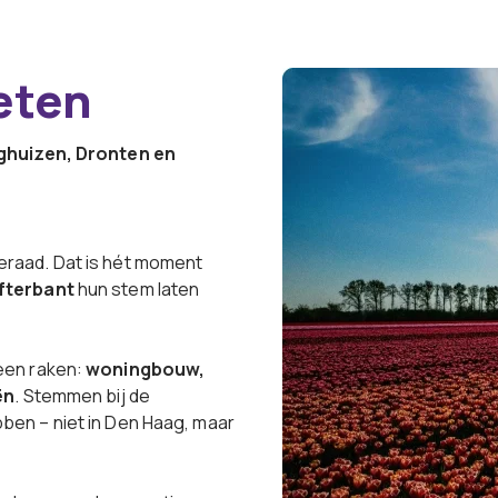
eten
nghuizen, Dronten en
raad. Dat is hét moment
fterbant
hun stem laten
een raken:
woningbouw,
ën
. Stemmen bij de
en – niet in Den Haag, maar