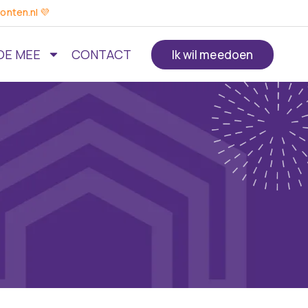
onten.nl 💜
OE MEE
CONTACT
Ik wil meedoen