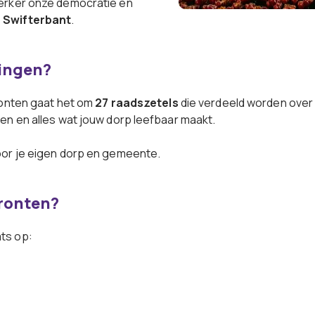
terker onze democratie en
n Swifterbant
.
zingen?
ronten gaat het om
27 raadszetels
die verdeeld worden over
en en alles wat jouw dorp leefbaar maakt.
oor je eigen dorp en gemeente.
Dronten?
ts op: