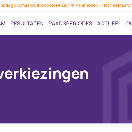
dinsdag v/d maand: inloopspreekuur. 🧡 Aanmelden: info@leefbaardr
AM
RESULTATEN
RAADSPERIODES
ACTUEEL
D
erkiezingen