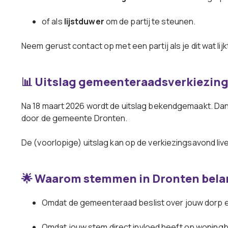
of als
lijstduwer
om de partij te steunen.
Neem gerust contact op met een partij als je dit wat lij
📊 Uitslag gemeenteraadsverkiezin
Na 18 maart 2026 wordt de uitslag bekendgemaakt. Dan z
door de gemeente Dronten.
De (voorlopige) uitslag kan op de verkiezingsavond li
🌟 Waarom stemmen in Dronten belan
Omdat de gemeenteraad beslist over jouw dorp 
Omdat jouw stem direct invloed heeft op woningb