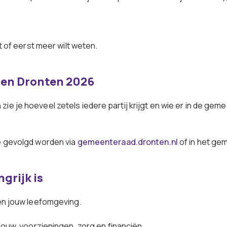
kt of eerst meer wilt weten.
gen Dronten 2026
ie je hoeveel zetels iedere partij krijgt en wie er in de gem
ve gevolgd worden via
gemeenteraad.dronten.nl
of in het ge
grijk is
en jouw leefomgeving.
ouw, voorzieningen, zorg en financiën.