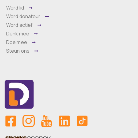
Word lid
Word donateur
Word actief
Denk mee
Doe mee
Steun ons