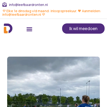
info@leefbaardronten.nl
💜 Elke 1e dinsdag v/d maand: inloopspreekuur. 🧡 Aanmelden:
info@leefbaardronten.nl 💜
Ik wil meedoen