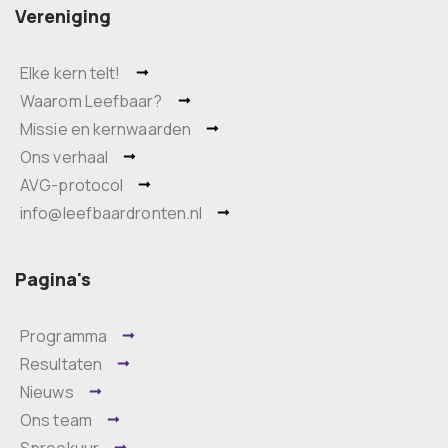
Vereniging
Elke kern telt!
Waarom Leefbaar?
Missie en kernwaarden
Ons verhaal
AVG-protocol
info@leefbaardronten.nl
Pagina's
Programma
Resultaten
Nieuws
Ons team
Spreekuur