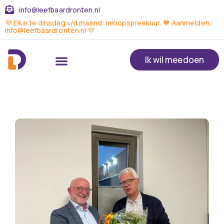
info@leefbaardronten.nl
💜 Elke 1e dinsdag v/d maand: inloopspreekuur. 🧡 Aanmelden:
info@leefbaardronten.nl 💜
Ik wil meedoen