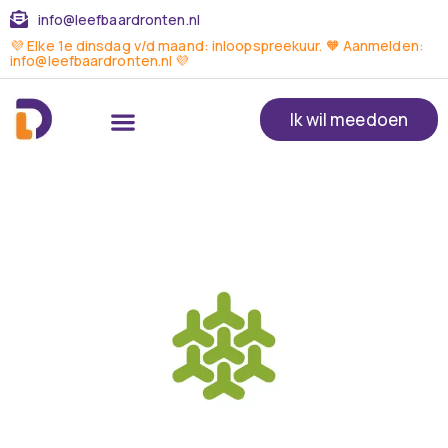
info@leefbaardronten.nl
💜 Elke 1e dinsdag v/d maand: inloopspreekuur. 🧡 Aanmelden:
info@leefbaardronten.nl 💜
Ik wil meedoen