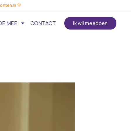
onten.nl 💜
OE MEE
CONTACT
Ik wil meedoen