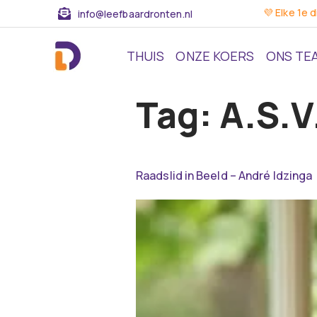
💜 Elke 1e 
info@leefbaardronten.nl
THUIS
ONZE KOERS
ONS TE
Tag:
A.S.V
Raadslid in Beeld – André Idzinga