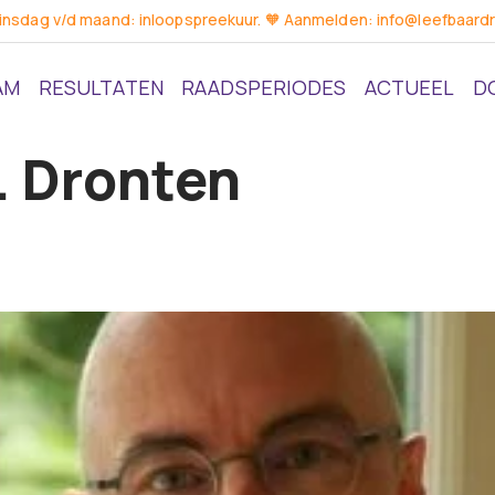
dinsdag v/d maand: inloopspreekuur. 🧡 Aanmelden: info@leefbaardr
AM
RESULTATEN
RAADSPERIODES
ACTUEEL
D
. Dronten