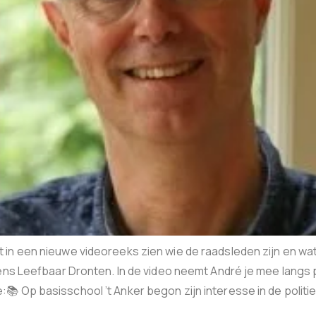
n een nieuwe videoreeks zien wie de raadsleden zijn en wat 
mens Leefbaar Dronten. In de video neemt André je mee langs
 Op basisschool ’t Anker begon zijn interesse in de politie