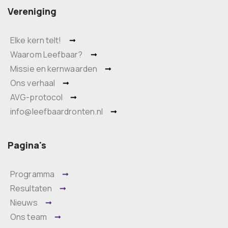
Vereniging
Elke kern telt!
Waarom Leefbaar?
Missie en kernwaarden
Ons verhaal
AVG-protocol
info@leefbaardronten.nl
Pagina's
Programma
Resultaten
Nieuws
Ons team