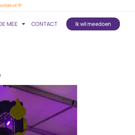
onten.nl 💜
OE MEE
CONTACT
Ik wil meedoen
n