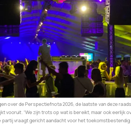
n over de Perspectiefnota 2026, de laatste van deze raadsp
kt vooruit. “We zijn trots op wat is bereikt, maar ook eerlijk 
De partij vraagt gericht aandacht voor het toekomstbestend