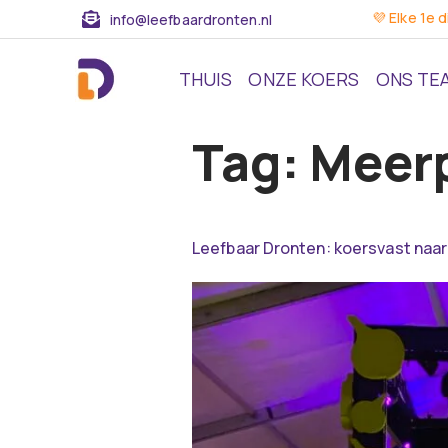
💜 Elke 1e 
info@leefbaardronten.nl
THUIS
ONZE KOERS
ONS TE
Tag:
Meer
Leefbaar Dronten: koersvast naar