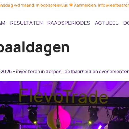
dinsdag v/d maand: inloopspreekuur. 🧡 Aanmelden: info@leefbaardr
AM
RESULTATEN
RAADSPERIODES
ACTUEEL
D
paaldagen
 2026 – investeren in dorpen, leefbaarheid en evenemente