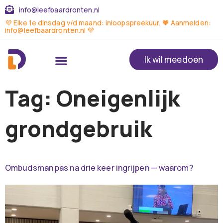
info@leefbaardronten.nl
💜 Elke 1e dinsdag v/d maand: inloopspreekuur. 🧡 Aanmelden:
info@leefbaardronten.nl 💜
Ik wil meedoen
Tag:
Oneigenlijk
grondgebruik
Ombudsman pas na drie keer ingrijpen — waarom?