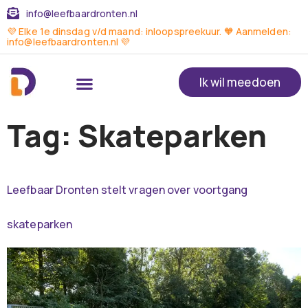
info@leefbaardronten.nl
💜 Elke 1e dinsdag v/d maand: inloopspreekuur. 🧡 Aanmelden:
info@leefbaardronten.nl 💜
Ik wil meedoen
Tag:
Skateparken
Leefbaar Dronten stelt vragen over voortgang
skateparken