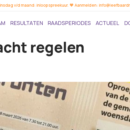
dinsdag v/d maand: inloopspreekuur. 🧡 Aanmelden: info@leefbaardr
AM
RESULTATEN
RAADSPERIODES
ACTUEEL
D
cht regelen