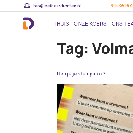
💜 Elke 1e 
info@leefbaardronten.nl
THUIS
ONZE KOERS
ONS TE
Tag:
Volma
Heb je je stempas al?