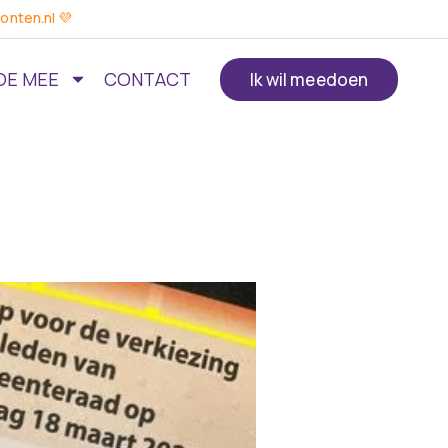
onten.nl 💜
OE MEE
CONTACT
Ik wil meedoen