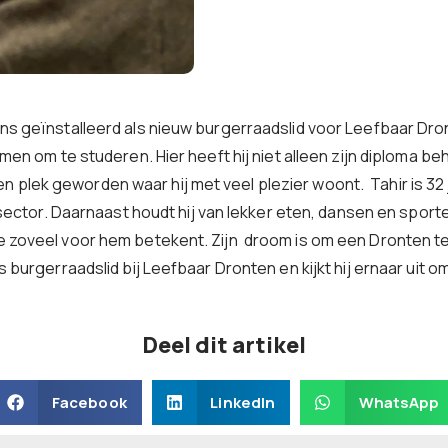
rens geïnstalleerd als nieuw burgerraadslid voor Leefbaar Dro
omen om te studeren. Hier heeft hij niet alleen zijn diploma be
n plek geworden waar hij met veel plezier woont. Tahir is 32
re sector. Daarnaast houdt hij van lekker eten, dansen en sport
ie zoveel voor hem betekent. Zijn droom is om een Dronten t
ls burgerraadslid bij Leefbaar Dronten en kijkt hij ernaar uit 
Deel dit artikel
Facebook
LinkedIn
WhatsApp