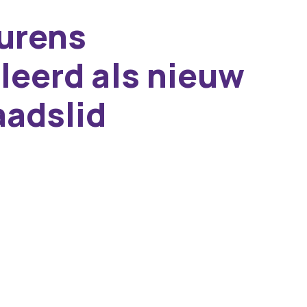
ourens
leerd als nieuw
aadslid