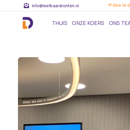
💜 Elke 1e 
info@leefbaardronten.nl
THUIS
ONZE KOERS
ONS TE