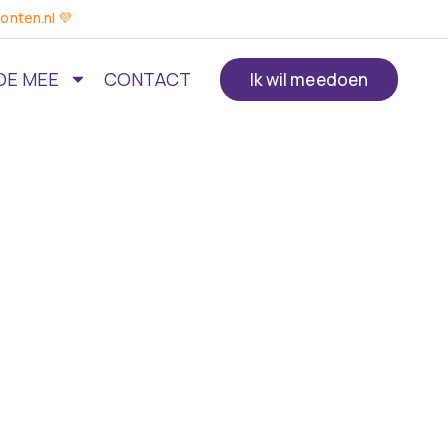
onten.nl 💜
OE MEE
CONTACT
Ik wil meedoen