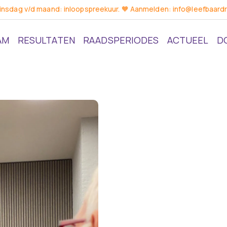
dinsdag v/d maand: inloopspreekuur. 🧡 Aanmelden: info@leefbaardr
AM
RESULTATEN
RAADSPERIODES
ACTUEEL
D