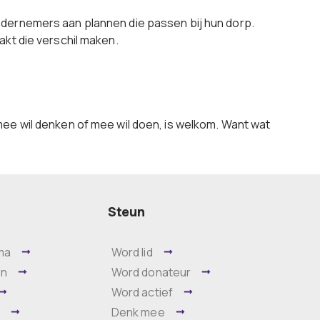
ndernemers aan plannen die passen bij hun dorp.
akt die verschil maken.
mee wil denken of mee wil doen, is welkom. Want wat
Steun
ma
Word lid
en
Word donateur
Word actief
m
Denk mee