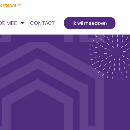
onten.nl 💜
OE MEE
CONTACT
Ik wil meedoen