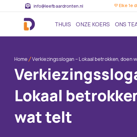
💜 Elke 1e 
info@leefbaardronten.nl
THUIS
ONZE KOERS
ONS TE
Home
Verkiezingsslogan – Lokaal betrokken, doen wa
Verkiezingsslog
Lokaal betrokke
wat telt