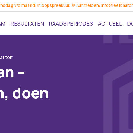
dinsdag v/d maand: inloopspreekuur. 🧡 Aanmelden: info@leefbaardr
AM
RESULTATEN
RAADSPERIODES
ACTUEEL
D
t telt
an –
n, doen