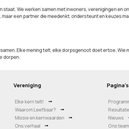
lijn staat. We werken samen met inwoners, verenigingen en o
aag, maar een partner die meedenkt, ondersteunt en keuzes ma
 samen. Elke mening telt, elke dorpsgenoot doet ertoe. Wie 
de dorpen.
Vereniging
Pagina's
Elke kern telt!
Program
Waarom Leefbaar?
Resultat
Missie en kernwaarden
Nieuws
Ons verhaal
Ons tea