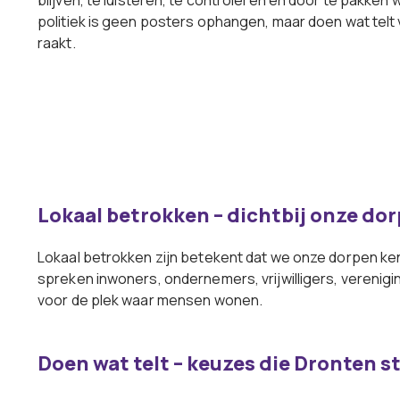
blijven, te luisteren, te controleren én door te pakken 
politiek is geen posters ophangen, maar doen wat telt
raakt.
Lokaal betrokken – dichtbij onze do
Lokaal betrokken zijn betekent dat we onze dorpen kenne
spreken inwoners, ondernemers, vrijwilligers, verenigi
voor de plek waar mensen wonen.
Doen wat telt – keuzes die Dronten 