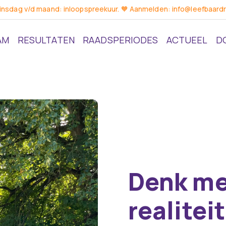
dinsdag v/d maand: inloopspreekuur. 🧡 Aanmelden: info@leefbaardr
AM
RESULTATEN
RAADSPERIODES
ACTUEEL
D
Denk me
realitei