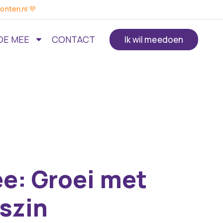
onten.nl 💜
OE MEE
CONTACT
Ik wil meedoen
e: Groei met
tszin