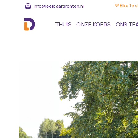
💜 Elke 1e 
info@leefbaardronten.nl
THUIS
ONZE KOERS
ONS TE