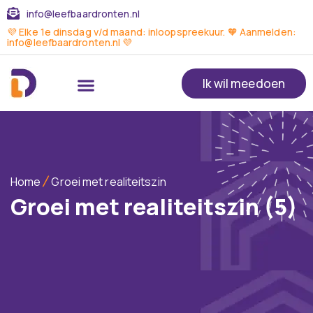
info@leefbaardronten.nl
💜 Elke 1e dinsdag v/d maand: inloopspreekuur. 🧡 Aanmelden:
info@leefbaardronten.nl 💜
Ik wil meedoen
Home
Groei met realiteitszin
Groei met realiteitszin (5)