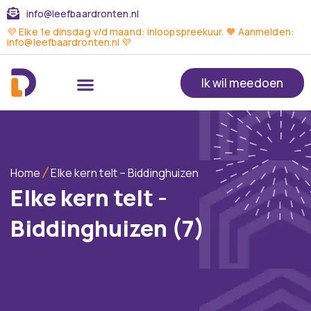
info@leefbaardronten.nl
💜 Elke 1e dinsdag v/d maand: inloopspreekuur. 🧡 Aanmelden:
info@leefbaardronten.nl 💜
Ik wil meedoen
Home
Elke kern telt – Biddinghuizen
Elke kern telt -
Biddinghuizen (7)