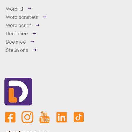
Word lid
Word donateur
Word actief
Denk mee
Doe mee
Steun ons