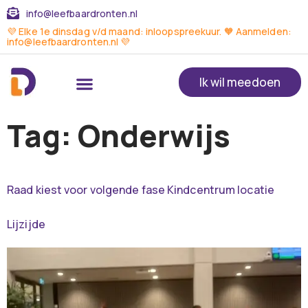
info@leefbaardronten.nl
💜 Elke 1e dinsdag v/d maand: inloopspreekuur. 🧡 Aanmelden:
info@leefbaardronten.nl 💜
Ik wil meedoen
Tag:
Onderwijs
Raad kiest voor volgende fase Kindcentrum locatie
Lijzijde