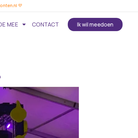
onten.nl 💜
OE MEE
CONTACT
Ik wil meedoen
n