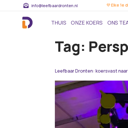
💜 Elke 1e 
info@leefbaardronten.nl
THUIS
ONZE KOERS
ONS TE
Tag:
Persp
Leefbaar Dronten: koersvast naar