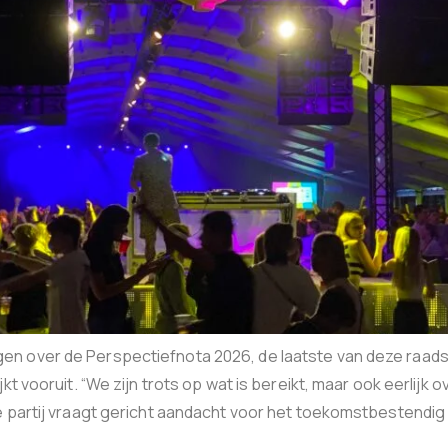
n over de Perspectiefnota 2026, de laatste van deze raadsp
kt vooruit. “We zijn trots op wat is bereikt, maar ook eerlijk 
De partij vraagt gericht aandacht voor het toekomstbestend