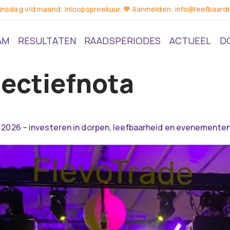
dinsdag v/d maand: inloopspreekuur. 🧡 Aanmelden: info@leefbaardr
AM
RESULTATEN
RAADSPERIODES
ACTUEEL
D
ectiefnota
 2026 – investeren in dorpen, leefbaarheid en evenemente