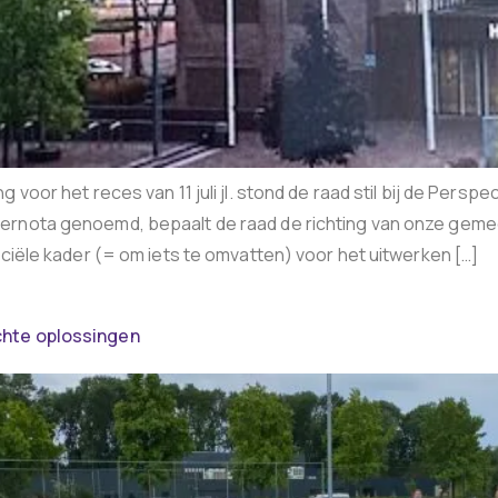
 voor het reces van 11 juli jl. stond de raad stil bij de Persp
ernota genoemd, bepaalt de raad de richting van onze geme
nciële kader (= om iets te omvatten) voor het uitwerken […]
chte oplossingen