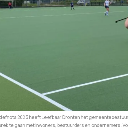
ectiefnota 2025 heeft Leefbaar Dronten het gemeentebestu
prek te gaan met inwoners, bestuurders en ondernemers. Vol